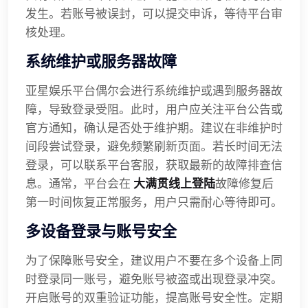
发生。若账号被误封，可以提交申诉，等待平台审
核处理。
系统维护或服务器故障
亚星娱乐平台偶尔会进行系统维护或遇到服务器故
障，导致登录受阻。此时，用户应关注平台公告或
官方通知，确认是否处于维护期。建议在非维护时
间段尝试登录，避免频繁刷新页面。若长时间无法
登录，可以联系平台客服，获取最新的故障排查信
息。通常，平台会在
大满贯线上登陆
故障修复后
第一时间恢复正常服务，用户只需耐心等待即可。
多设备登录与账号安全
为了保障账号安全，建议用户不要在多个设备上同
时登录同一账号，避免账号被盗或出现登录冲突。
开启账号的双重验证功能，提高账号安全性。定期