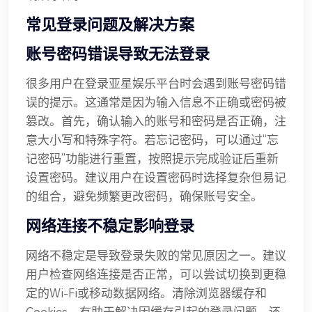
常见登录问题及解决方案
账号密码错误导致无法登录
很多用户在登录亚星娱乐平台时会遇到账号密码错
误的提示。这通常是因为输入信息不正确或密码被
篡改。首先，确认输入的账号和密码是否正确，注
意大小写和特殊字符。若忘记密码，可以通过“忘
记密码”功能进行重置，按照提示完成验证后重新
设置密码。建议用户在设置密码时选择复杂但易记
的组合，避免频繁更改密码，确保账号安全。
网络连接不稳定影响登录
网络不稳定是导致登录失败的常见原因之一。建议
用户检查网络连接是否正常，可以尝试切换到更稳
定的Wi-Fi或移动数据网络。清除浏览器缓存和
Cookies，有助于解决因缓存引起的登录问题。还