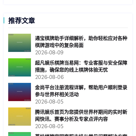
推荐文章
通宝棋牌助手详细解析，助你轻松应对各种
棋牌游戏中的复杂局面
2026-08-09
超凡娱乐棋牌当易网：专业客服与安全保障
措施，确保您的线上棋牌体验无忧
2026-08-06
金尚平台注册流程详解，帮助用户顺利登录
参与世界杯相关活动
2026-08-05
腾讯娱乐首页为您提供世界杯期间的实时新
闻快讯、赛事分析及专家点评内容
2026-08-05