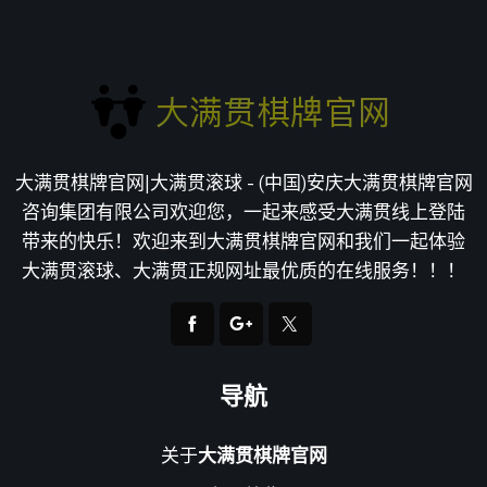
大满贯棋牌官网|大满贯滚球 - (中国)安庆大满贯棋牌官网
咨询集团有限公司欢迎您，一起来感受大满贯线上登陆
带来的快乐！欢迎来到大满贯棋牌官网和我们一起体验
大满贯滚球、大满贯正规网址最优质的在线服务！！！
导航
关于
大满贯棋牌官网