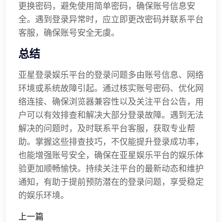
更换密码，避免使用简单密码，确保账号信息安
全。遇到登录异常时，应立即更改密码并联系平台
客服，确保账号安全无虞。
总结
亚星登录娱乐平台的登录问题多由账号信息、网络
环境或系统故障引起。通过核实账号密码、优化网
络连接、确保浏览器兼容性以及关注平台公告，用
户可以有效排查和解决大部分登录故障。遇到无法
解决的问题时，及时联系平台客服，获取专业帮
助。掌握这些排查技巧，不仅能提升登录成功率，
也能增强账号安全，确保在亚星娱乐平台的娱乐体
验更加顺畅愉快。持续关注平台的最新动态和维护
通知，有助于提前预防潜在的登录问题，享受稳定
的娱乐环境。
上一篇