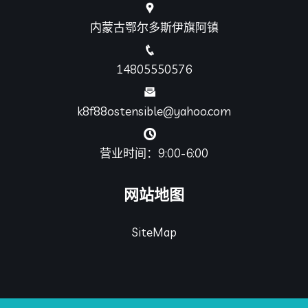
内蒙古鄂尔多斯伊旗阿镇
14805550576
k8f88ostensible@yahoo.com
营业时间：9:00-6:00
网站地图
SiteMap