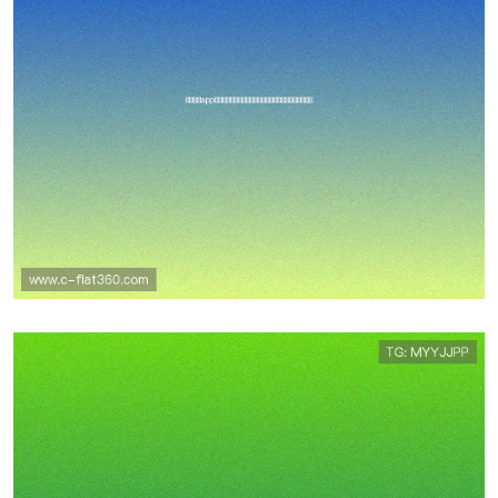
闻鼎娱乐app下载安助力用户第一时间掌握世
界杯最新新闻与热点话题