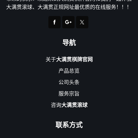
大满贯滚球、大满贯正规网址最优质的在线服务！！！
导航
关于
大满贯棋牌官网
产品总览
公司头条
服务宗旨
咨询
大满贯滚球
联系方式