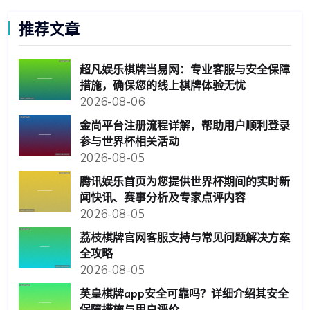
推荐文章
超凡娱乐棋牌当易网：专业客服与安全保障
措施，确保您的线上棋牌体验无忧
2026-08-06
金尚平台注册流程详解，帮助用户顺利登录
参与世界杯相关活动
2026-08-05
腾讯娱乐首页为您提供世界杯期间的实时新
闻快讯、赛事分析及专家点评内容
2026-08-05
荔枝棋牌官网客服支持与常见问题解决方案
全攻略
2026-08-05
英皇棋牌app安全可靠吗？详细介绍其安全
保障措施与用户评价