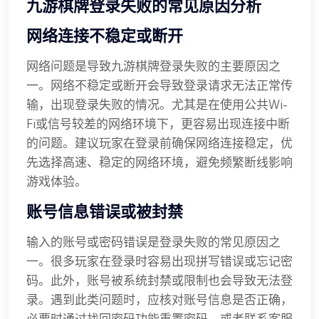
九游棋牌登录失败的常见原因分析
网络连接不稳定或断开
网络问题是导致九游棋牌登录失败的主要原因之
一。网络不稳定或断开会导致登录请求无法正常传
输，出现登录失败的情况。尤其是在使用公共Wi-
Fi或信号较差的网络环境下，更容易出现连接中断
的问题。建议玩家在登录前确保网络连接稳定，优
先选择高速、稳定的网络环境，避免频繁断线影响
游戏体验。
账号信息错误或被封禁
输入的账号或密码错误是登录失败的常见原因之
一。很多玩家在登录时容易出现拼写错误或忘记密
码。此外，账号被系统封禁或限制也会导致无法登
录。遇到此类问题时，应核对账号信息是否正确，
必要时通过找回密码功能重置密码，或者联系客服