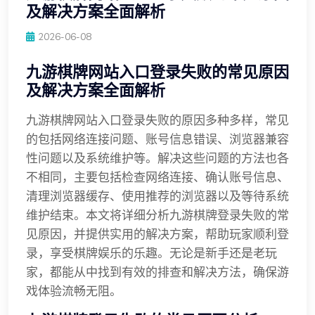
及解决方案全面解析
2026-06-08
九游棋牌网站入口登录失败的常见原因
及解决方案全面解析
九游棋牌网站入口登录失败的原因多种多样，常见
的包括网络连接问题、账号信息错误、浏览器兼容
性问题以及系统维护等。解决这些问题的方法也各
不相同，主要包括检查网络连接、确认账号信息、
清理浏览器缓存、使用推荐的浏览器以及等待系统
维护结束。本文将详细分析九游棋牌登录失败的常
见原因，并提供实用的解决方案，帮助玩家顺利登
录，享受棋牌娱乐的乐趣。无论是新手还是老玩
家，都能从中找到有效的排查和解决方法，确保游
戏体验流畅无阻。