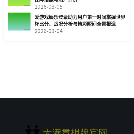
2026-08-05
爱游戏娱乐登录助力用户第一时间掌握世界
杯比分、战况分析与精彩瞬间全景报道
2026-08-04