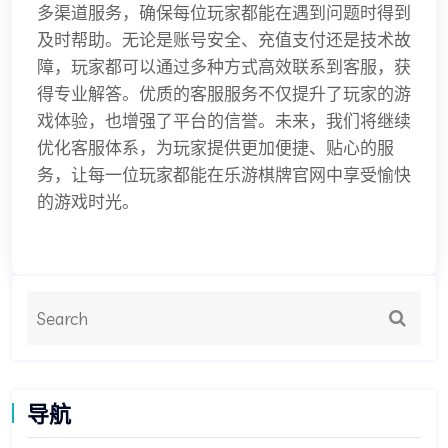
多渠道服务，确保每位玩家都能在遇到问题时得到
及时帮助。无论是账号安全、充值支付还是技术故
障，玩家都可以通过多种方式高效联系到客服，获
得专业解答。优质的客服服务不仅提升了玩家的游
戏体验，也增强了平台的信誉。未来，我们将继续
优化客服体系，为玩家提供更加便捷、贴心的服
务，让每一位玩家都能在乐游棋牌官网中享受愉快
的游戏时光。
导航