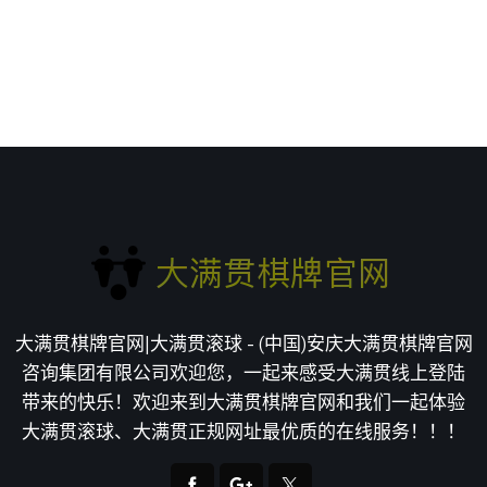
大满贯棋牌官网|大满贯滚球 - (中国)安庆大满贯棋牌官网
咨询集团有限公司欢迎您，一起来感受大满贯线上登陆
带来的快乐！欢迎来到大满贯棋牌官网和我们一起体验
大满贯滚球、大满贯正规网址最优质的在线服务！！！