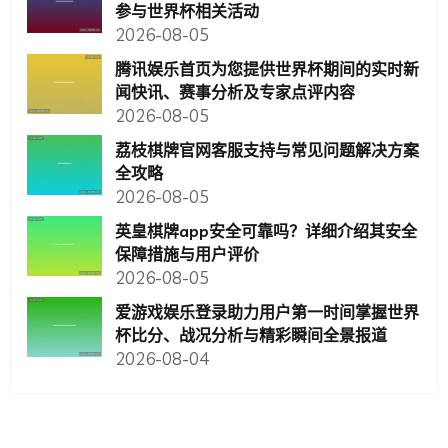
参与世界杯相关活动
2026-08-05
腾讯娱乐首页为您提供世界杯期间的实时新
闻快讯、赛事分析及专家点评内容
2026-08-05
荔枝棋牌官网客服支持与常见问题解决方案
全攻略
2026-08-05
英皇棋牌app安全可靠吗？详细介绍其安全
保障措施与用户评价
2026-08-05
爱游戏娱乐登录助力用户第一时间掌握世界
杯比分、战况分析与精彩瞬间全景报道
2026-08-04