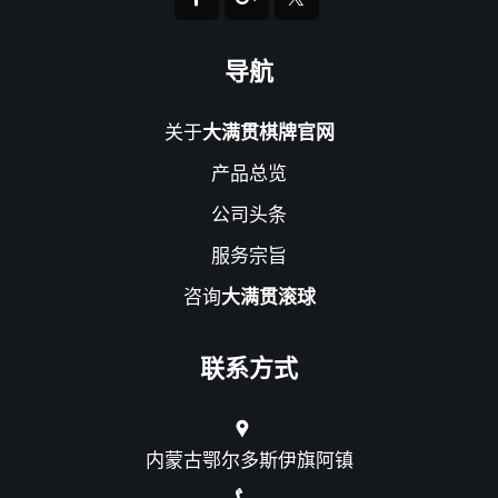
导航
关于
大满贯棋牌官网
产品总览
公司头条
服务宗旨
咨询
大满贯滚球
联系方式
内蒙古鄂尔多斯伊旗阿镇