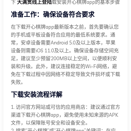
下
大满贯线上登陆
载安装开心棋牌app的基本步骤
准备工作：确保设备符合要求
在下载开心棋牌app最新版本之前，首先要确认您
的手机或平板设备符合应用的最低系统要求。通
常，安卓设备需要Android 5.0及以上版本，苹果
设备则需要iOS 11.0及以上。确保设备存储空间充
足，建议至少预留200MB以上空间，以便顺利安
装和升级。此外，建议连接稳定的Wi-Fi网络，避
免在下载过程中因网络不稳定导致文件损坏或下载
失败。
下载安装流程详解
1. 访问官方网站或可信的应用商店：建议通过官方
渠道下载开心棋牌app，避免使用未知来源的APK
文件，以保障账号安全和设备安全。
2. 搜索“开心棋牌”或“开心棋牌app”关键词：在应